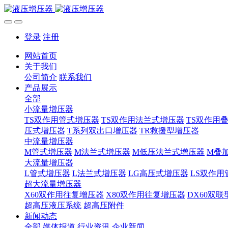
登录
注册
网站首页
关于我们
公司简介
联系我们
产品展示
全部
小流量增压器
TS双作用管式增压器
TS双作用法兰式增压器
TS双作用
压式增压器
T系列双出口增压器
TR救援型增压器
中流量增压器
M管式增压器
M法兰式增压器
M低压法兰式增压器
M叠
大流量增压器
L管式增压器
L法兰式增压器
LG高压式增压器
LS双作用
超大流量增压器
X60双作用往复增压器
X80双作用往复增压器
DX60双
超高压液压系统
超高压附件
新闻动态
全部
媒体报道
行业资讯
企业新闻